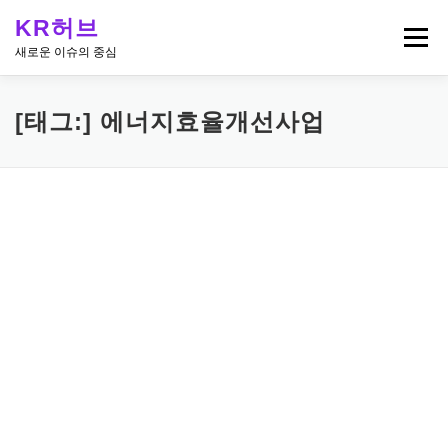
내
KR허브
용
메뉴
으
새로운 이슈의 중심
로
바
로
[태그:]
에너지효율개선사업
가
기