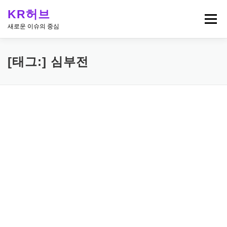
내
KR허브
용
메뉴
으
새로운 이슈의 중심
로
바
로
[태그:]
심부전
가
기