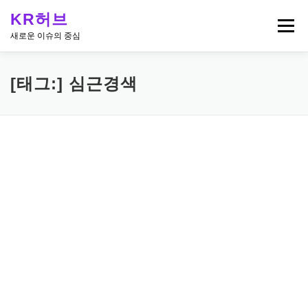
내
KR허브
용
메뉴
으
새로운 이슈의 중심
로
바
로
[태그:]
심근경색
가
기